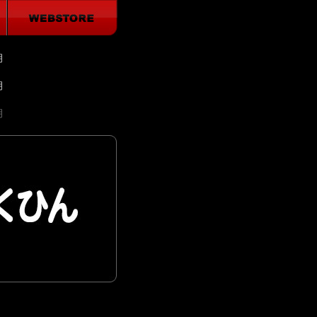
月
月
月