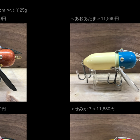
m およそ25g
80円
＜あおあたま＞11,880円
0円
＜せみか？＞11,880円