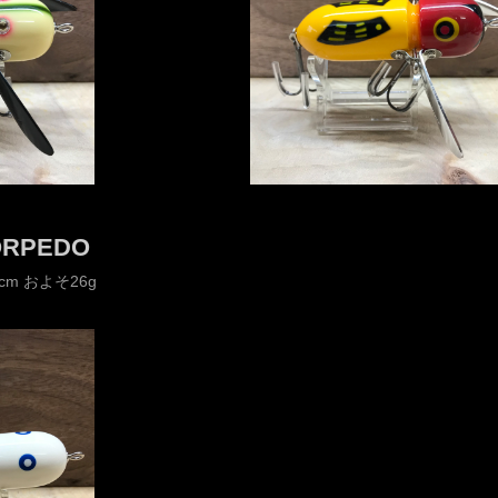
ORPEDO
m およそ26g