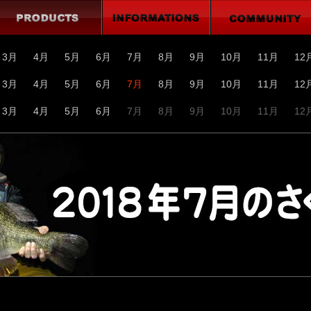
3月
4月
5月
6月
7月
8月
9月
10月
11月
12
3月
4月
5月
6月
7月
8月
9月
10月
11月
12
3月
4月
5月
6月
7月
8月
9月
10月
11月
12